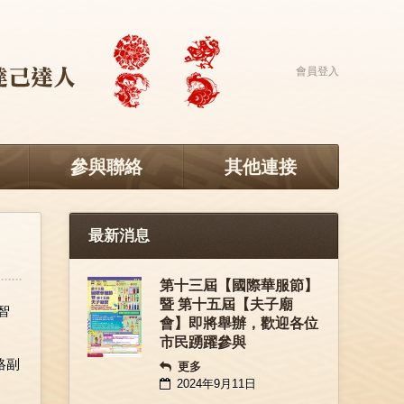
會員登入
參與聯絡
其他連接
最新消息
第十三屆【國際華服節】
暨 第十五屆【夫子廟
智
會】即將舉辦，歡迎各位
市民踴躍參與
絡副
更多
2024年9月11日