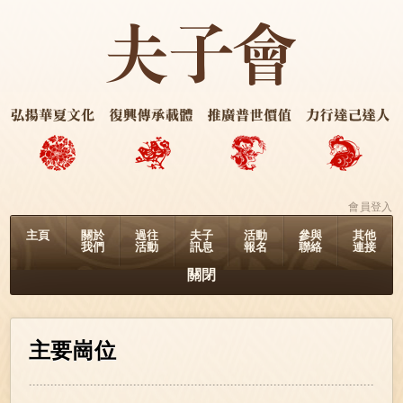
會員登入
主頁
關於
過往
夫子
活動
參與
其他
我們
活動
訊息
報名
聯絡
連接
關閉
主要崗位