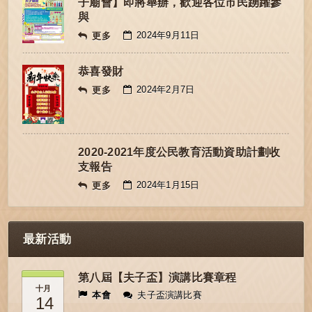
子廟會】即將舉辦，歡迎各位市民踴躍參
與
2024年9月11日
更多
恭喜發財
2024年2月7日
更多
2020-2021年度公民教育活動資助計劃收
支報告
2024年1月15日
更多
最新活動
第八屆【夫子盃】演講比賽章程
十月
本會
夫子盃演講比賽
14